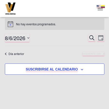
CAMBI
Eventos
No hay eventos programados.
Aviso
en
8/6/2026
BUSCAR
Na
Navega
DÍA
agosto
Selecciona
de
de
la
Día anterior
SIGUIENTE DÍA
6,
fecha.
vis
búsqu
de
2026
SUSCRIBIRSE AL CALENDARIO
y
Ev
vistas
de
Evento