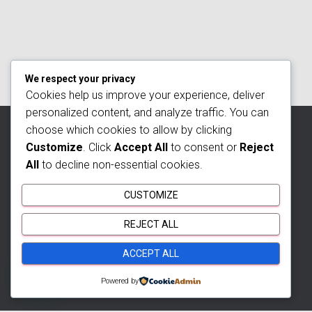
We respect your privacy
Cookies help us improve your experience, deliver
personalized content, and analyze traffic. You can
choose which cookies to allow by clicking
INICIO
EDIFICIO VISTA 78
APTO. EN BARRANQUILLA
Customize
. Click
Accept All
to consent or
Reject
All
to decline non-essential cookies.
APTO CHICÓ RESERVA
APTO EN CHIQUINQUIRÁ
CUSTOMIZE
APTO. EN ENVIGADO
BLOG
¿QUIÉNES SOMOS?
REJECT ALL
CONTÁCTANOS
ACCEPT ALL
Contacta un asesor
Hestia | Desarrollado por
ThemeIsle
Powered by