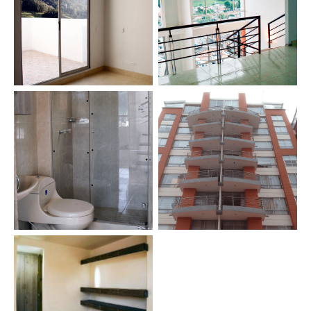
Habitación 2
Escaleras
Baño
Fachada
Habitación principal