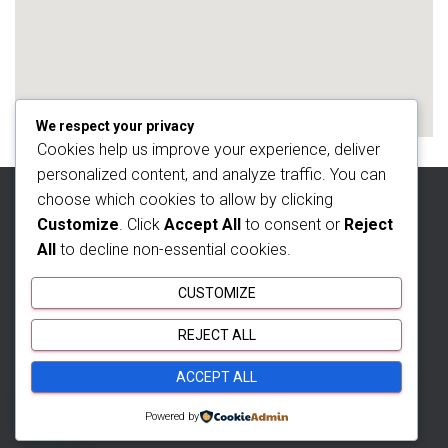
We respect your privacy
Cookies help us improve your experience, deliver
personalized content, and analyze traffic. You can
choose which cookies to allow by clicking
INICIO
EDIFICIO VISTA 78
APTO. EN BARRANQUILLA
Customize
. Click
Accept All
to consent or
Reject
All
to decline non-essential cookies.
APTO CHICÓ RESERVA
APTO EN CHIQUINQUIRÁ
CUSTOMIZE
APTO. EN ENVIGADO
BLOG
¿QUIÉNES SOMOS?
REJECT ALL
CONTÁCTANOS
ACCEPT ALL
Hestia | Desarrollado por
ThemeIsle
Powered by