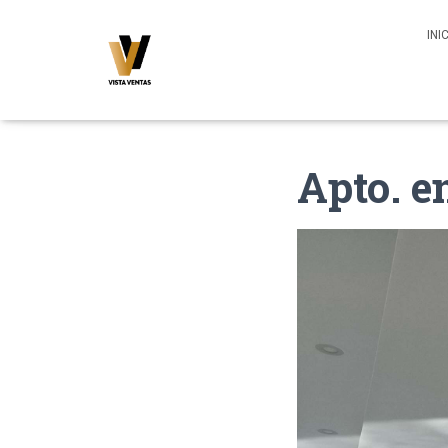
INI
Apto. e