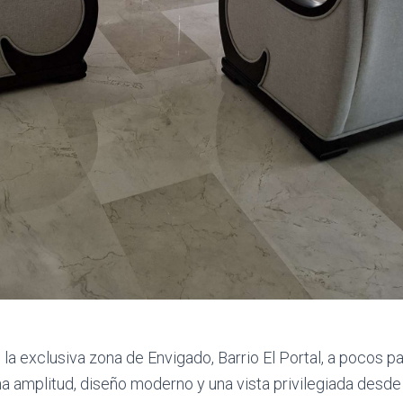
a exclusiva zona de Envigado, Barrio El Portal, a pocos p
 amplitud, diseño moderno y una vista privilegiada desde