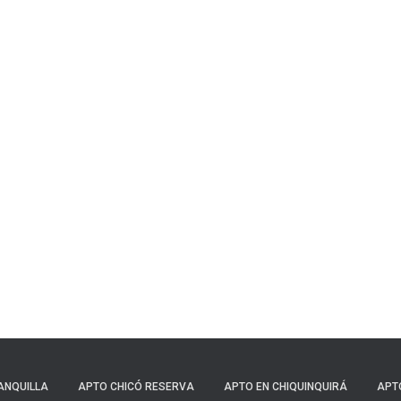
ANQUILLA
APTO CHICÓ RESERVA
APTO EN CHIQUINQUIRÁ
APTO