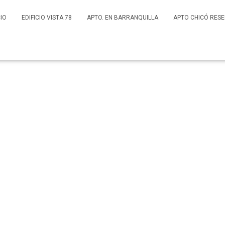
CIO
EDIFICIO VISTA 78
APTO. EN BARRANQUILLA
APTO CHICÓ RES