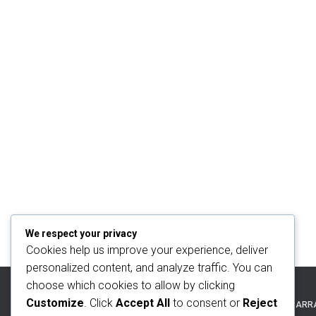
We respect your privacy
Cookies help us improve your experience, deliver
personalized content, and analyze traffic. You can
choose which cookies to allow by clicking
Customize
. Click
Accept All
to consent or
Reject
INICIO
EDIFICIO VISTA 78
APTO. EN BARR